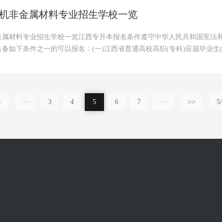
机非金属材料专业招生学校一览
金属材料专业招生学校一览江西专升本报名条件遵守中华人民共和国宪法
备如下条件之一的可以报名：(一)江西省普通高校高职(专科)应届毕业生(
<
···
3
4
5
6
7
···
>>
5